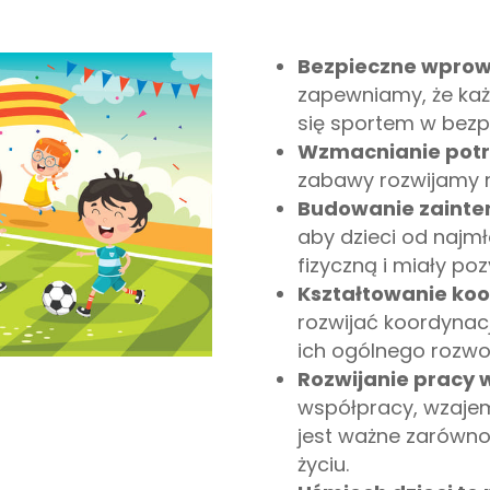
Bezpieczne wprow
zapewniamy, że każ
się sportem w bezp
Wzmacnianie potr
zabawy rozwijamy n
Budowanie zainte
aby dzieci od najmł
fizyczną i miały p
Kształtowanie koo
rozwijać koordynacj
ich ogólnego rozwoj
Rozwijanie pracy 
współpracy, wzajem
jest ważne zarówno
życiu.