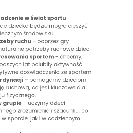
adzenie w świat sportu
–
de dziecko będzie mogło cieszyć
iecznym środowisku.
zeby ruchu
–
poprzez gry i
aturalne potrzeby ruchowe dzieci.
resowania sportem
– chcemy,
odszych lat polubiły aktywność
ozytywne doświadczenia ze sportem.
rdynacji
–
pomagamy dzieciom
ę ruchową, co jest kluczowe dla
u fizycznego.
w grupie
–
uczymy dzieci
nego zrozumienia i szacunku, co
 w sporcie, jak i w codziennym