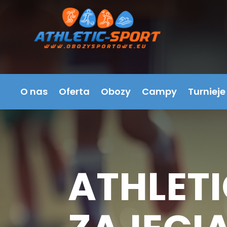
O nas
Oferta
Obozy
Campy
Turnieje
ATHLETI