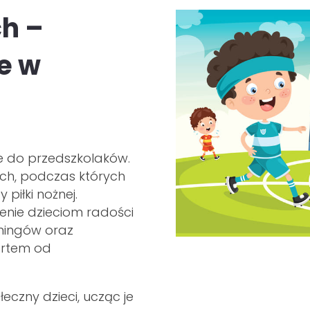
ch –
e w
e do przedszkolaków.
ach, podczas których
iłki nożnej.
enie dzieciom radości
ningów oraz
ortem od
czny dzieci, ucząc je