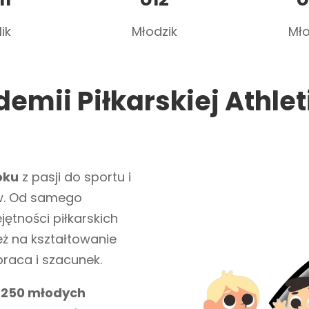
lik
Młodzik
Mło
emii Piłkarskiej Athle
oku
z pasji do sportu i
ów. Od samego
ętności piłkarskich
ż na kształtowanie
łpraca i szacunek.
ć
250 młodych