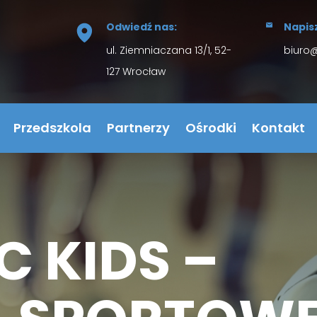
Odwiedź nas:
Napis
ul. Ziemniaczana 13/1, 52-
biuro
127 Wrocław
Przedszkola
Partnerzy
Ośrodki
Kontakt
C KIDS –