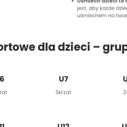
Uśmiech dzieci to 
jest, aby każde dzi
uśmiechem na twar
ortowe dla dzieci – gr
6
U7
zat
Skrzat
Ż
11
U12
U