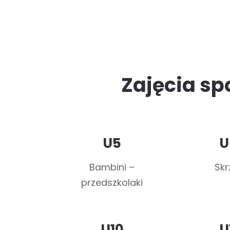
Zajęcia sp
U5
U
Bambini –
Skr
przedszkolaki
U10
U