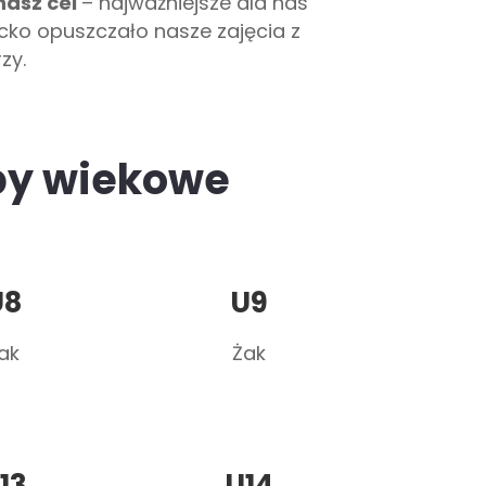
nasz cel
– najważniejsze dla nas
ecko opuszczało nasze zajęcia z
zy.
upy wiekowe
U8
U9
ak
Żak
13
U14