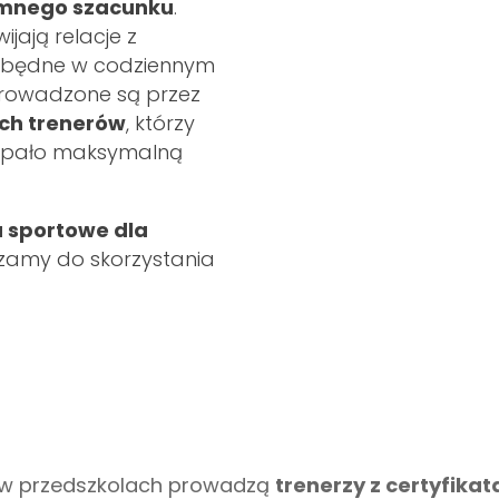
emnego szacunku
.
ijają relacje z
iezbędne w codziennym
prowadzone są przez
ch trenerów
, którzy
erpało maksymalną
 sportowe dla
zamy do skorzystania
i w przedszkolach prowadzą
trenerzy z certyfika