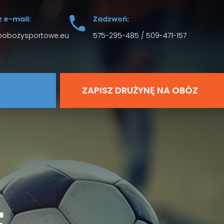
z e-mail:
Zadzwoń:
@obozysportowe.eu
575-295-485
/
509-471-157
ZAPISZ DRUŻYNĘ NA OBÓZ