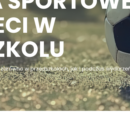
A SPORTOW
ECI W
ZKOLU
zarówno w przedszkolach, jak i podczas wydarze
.